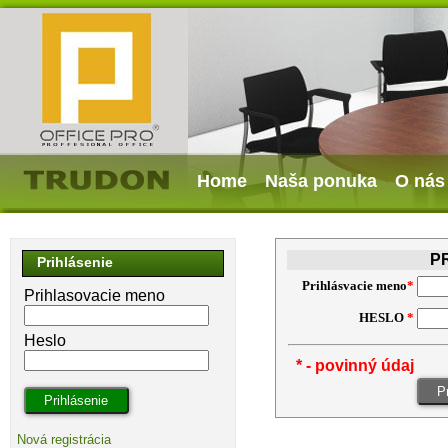
Home
Naša ponuka
O nás
P
Prihlásenie
Prihlásvacie meno
*
Prihlasovacie meno
HESLO
*
Heslo
* - povinný údaj
Nová registrácia