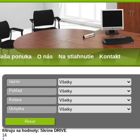
aša ponuka
O nás
Na stiahnutie
Kontakt
nazov
Pohľad
Korpus
Úchytka
Reset
filtruju sa hodnoty: Skrine DRIVE
14
1