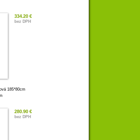
334.20 €
bez DPH
rová 185*80cm
mm
280.90 €
bez DPH