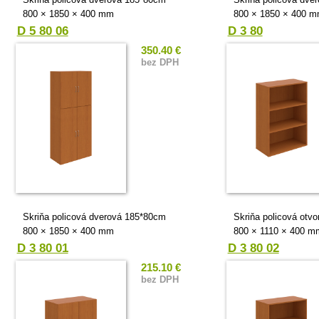
800 × 1850 × 400 mm
800 × 1850 × 400 
D 5 80 06
D 3 80
350.40 €
bez DPH
Skriňa policová dverová 185*80cm
Skriňa policová otv
800 × 1850 × 400 mm
800 × 1110 × 400 m
D 3 80 01
D 3 80 02
215.10 €
bez DPH