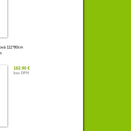
rová 111*80cm
m
162.90 €
bez DPH