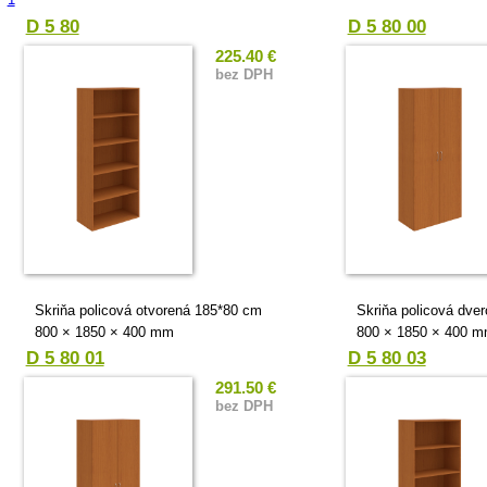
D 5 80
D 5 80 00
225.40 €
bez DPH
Skriňa policová otvorená 185*80 cm
Skriňa policová dve
800 × 1850 × 400 mm
800 × 1850 × 400 
D 5 80 01
D 5 80 03
291.50 €
bez DPH