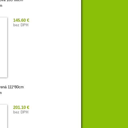
mm
145.60 €
bez DPH
orená 111*80cm
m
201.10 €
bez DPH