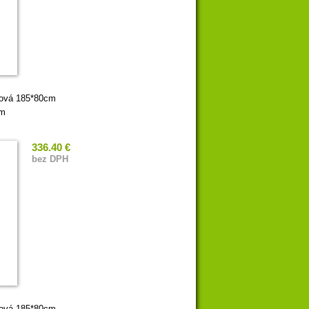
rová 185*80cm
mm
336.40 €
bez DPH
rová 185*80cm