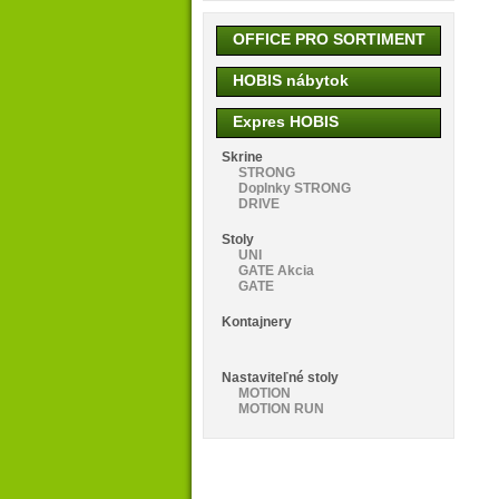
OFFICE PRO SORTIMENT
HOBIS nábytok
Expres HOBIS
Skrine
STRONG
Doplnky STRONG
DRIVE
Stoly
UNI
GATE Akcia
GATE
Kontajnery
Nastaviteľné stoly
MOTION
MOTION RUN