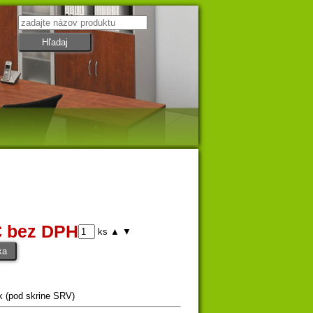
€ bez DPH
ks
▲
▼
k (pod skrine SRV)