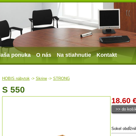
aša ponuka
O nás
Na stiahnutie
Kontakt
HOBIS nábytok
->
Skrine
->
STRONG
S 550
18.60 
Sokel obdĺžni