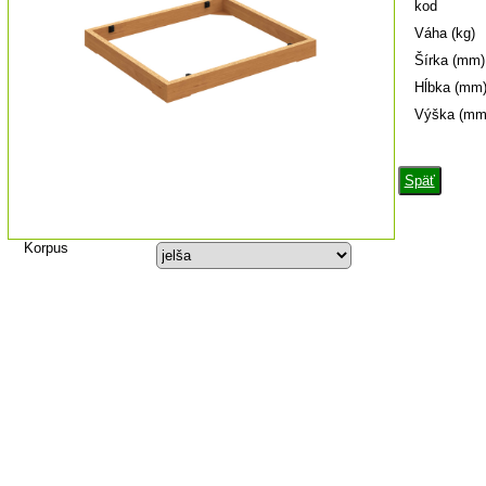
kod
Váha (kg)
Šírka (mm)
Hĺbka (mm
Výška (mm
Späť
Korpus