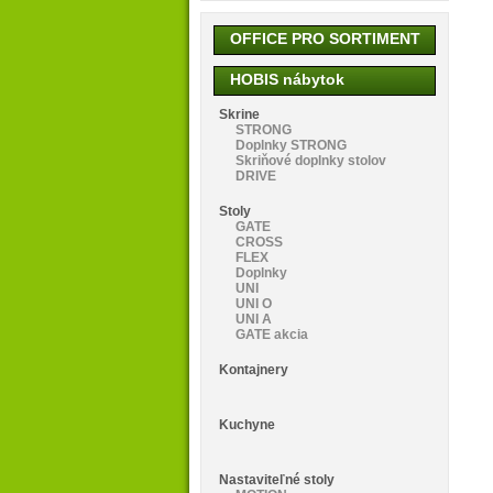
OFFICE PRO SORTIMENT
HOBIS nábytok
Skrine
STRONG
Doplnky STRONG
Skriňové doplnky stolov
DRIVE
Stoly
GATE
CROSS
FLEX
Doplnky
UNI
UNI O
UNI A
GATE akcia
Kontajnery
Kuchyne
Nastaviteľné stoly