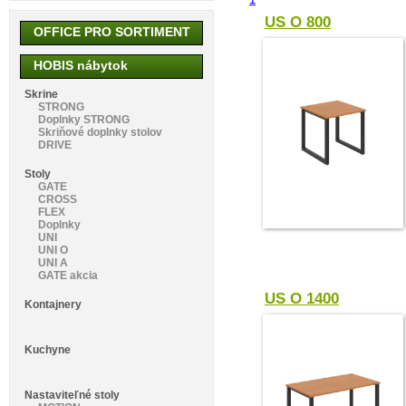
US O 800
OFFICE PRO SORTIMENT
HOBIS nábytok
Skrine
STRONG
Doplnky STRONG
Skriňové doplnky stolov
DRIVE
Stoly
GATE
CROSS
FLEX
Doplnky
UNI
UNI O
UNI A
GATE akcia
US O 1400
Kontajnery
Kuchyne
Nastaviteľné stoly