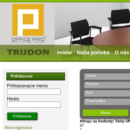
Home
Naša ponuka
O nás
nazov
Prihlásenie
Pohľad
Prihlasovacie meno
Kov
Heslo
Priechodka
Reset
filtruju sa hodnoty: Stoly U
47
Nová registrácia
1