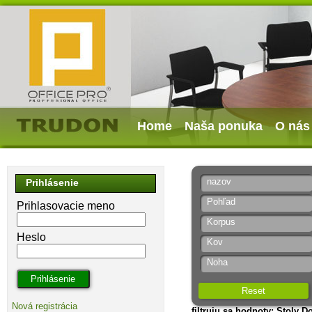
Home
Naša ponuka
O nás
nazov
Prihlásenie
Pohľad
Prihlasovacie meno
Korpus
Heslo
Kov
Noha
Reset
Nová registrácia
filtruju sa hodnoty: Stoly D