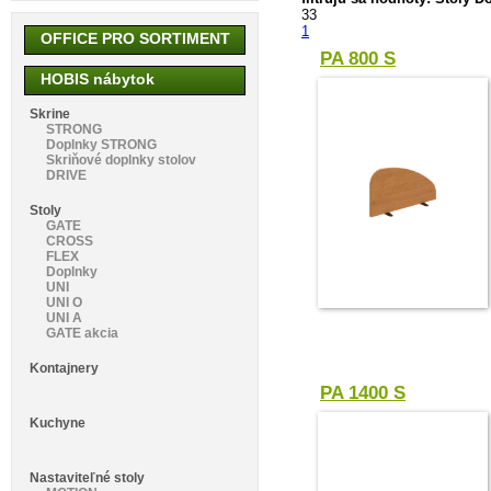
33
1
OFFICE PRO SORTIMENT
PA 800 S
HOBIS nábytok
Skrine
STRONG
Doplnky STRONG
Skriňové doplnky stolov
DRIVE
Stoly
GATE
CROSS
FLEX
Doplnky
UNI
UNI O
UNI A
GATE akcia
Kontajnery
PA 1400 S
Kuchyne
Nastaviteľné stoly