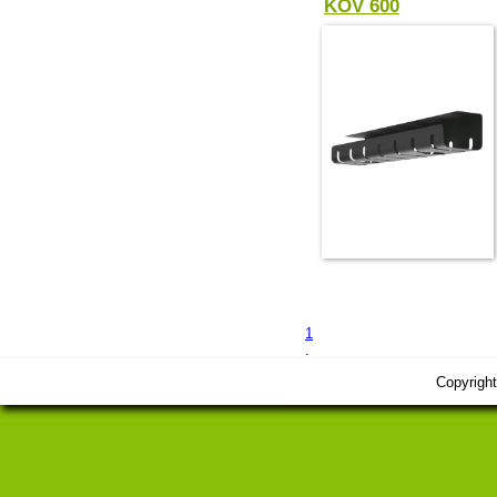
KOV 600
1
.
Copyrigh