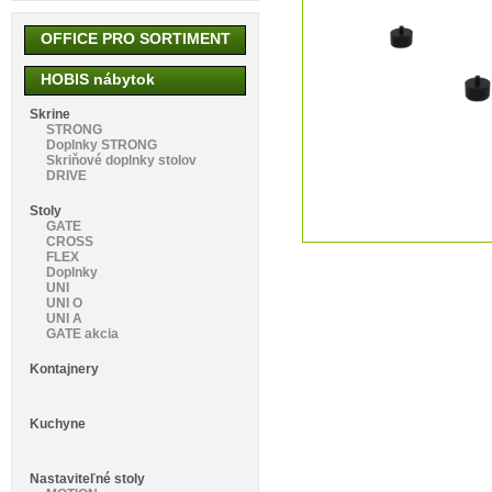
OFFICE PRO SORTIMENT
HOBIS nábytok
Skrine
STRONG
Doplnky STRONG
Skriňové doplnky stolov
DRIVE
Stoly
GATE
CROSS
FLEX
Doplnky
UNI
UNI O
UNI A
GATE akcia
Kontajnery
Kuchyne
Nastaviteľné stoly