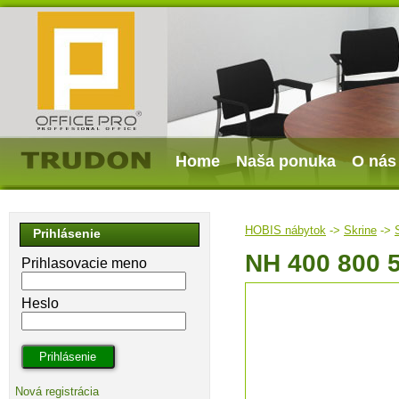
Home
Naša ponuka
O nás
HOBIS nábytok
->
Skrine
->
Prihlásenie
NH 400 800 
Prihlasovacie meno
Heslo
Nová registrácia