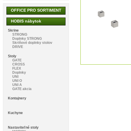
OFFICE PRO SORTIMENT
HOBIS nábytok
Skrine
STRONG
Doplnky STRONG
Skriňové doplnky stolov
DRIVE
Stoly
GATE
CROSS
FLEX
Doplnky
UNI
UNI O
UNI A
GATE akcia
Kontajnery
Kuchyne
Nastaviteľné stoly