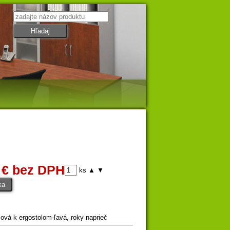
 € bez DPH
ks
▲
▼
iová k ergostolom-ľavá, roky naprieč