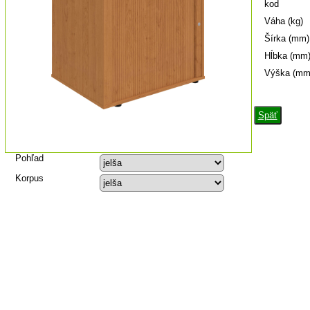
kod
Váha (kg)
Šírka (mm)
Hĺbka (mm
Výška (mm
Späť
Pohľad
Korpus