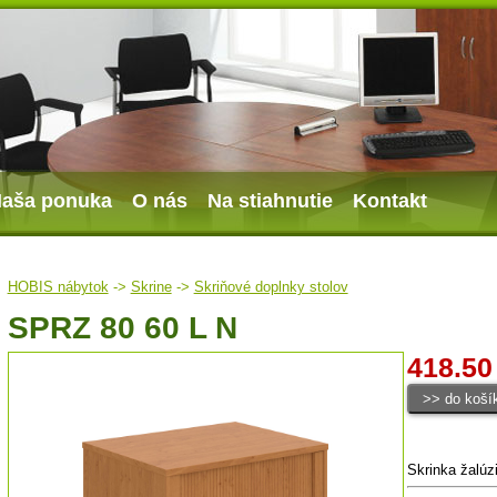
aša ponuka
O nás
Na stiahnutie
Kontakt
HOBIS nábytok
->
Skrine
->
Skriňové doplnky stolov
SPRZ 80 60 L N
418.50
Skrinka žalúz