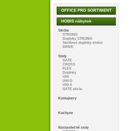
OFFICE PRO SORTIMENT
HOBIS nábytok
Skrine
STRONG
Doplnky STRONG
Skriňové doplnky stolov
DRIVE
Stoly
GATE
CROSS
FLEX
Doplnky
UNI
UNI O
UNI A
GATE akcia
Kontajnery
Kuchyne
Nastaviteľné stoly