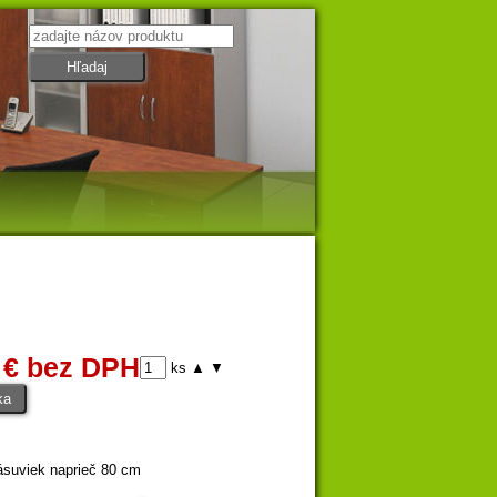
 € bez DPH
ks
▲
▼
ásuviek naprieč 80 cm