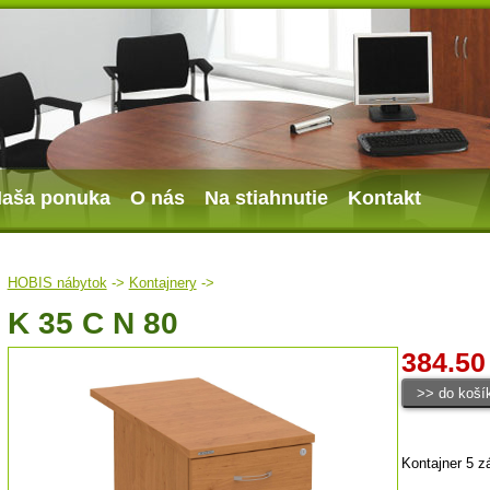
aša ponuka
O nás
Na stiahnutie
Kontakt
HOBIS nábytok
->
Kontajnery
->
K 35 C N 80
384.50
Kontajner 5 z