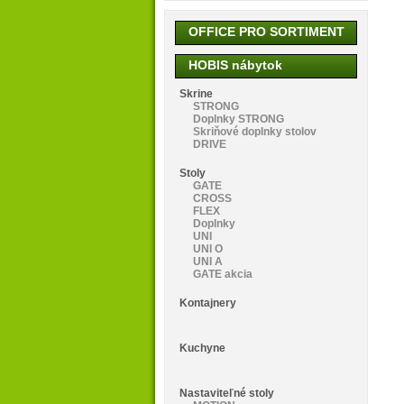
OFFICE PRO SORTIMENT
HOBIS nábytok
Skrine
STRONG
Doplnky STRONG
Skriňové doplnky stolov
DRIVE
Stoly
GATE
CROSS
FLEX
Doplnky
UNI
UNI O
UNI A
GATE akcia
Kontajnery
Kuchyne
Nastaviteľné stoly