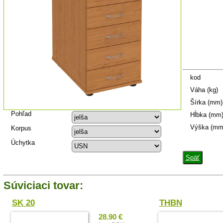
kod
Váha (kg)
Šírka (mm)
Pohľad
Hĺbka (mm
Výška (mm
Korpus
Úchytka
Späť
Súviciaci tovar:
SK 20
THBN
28.90 €