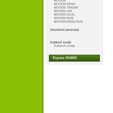
MOTION
MOTION ERGO
MOTION TRIGON
MOTION UNI
MOTION DUAL
MOTION RUN
MOTION ERGO RUN
Akustické paravany
Kablové zvody
Kablové zvody
Expres HOBIS