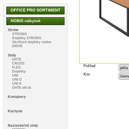
OFFICE PRO SORTIMENT
HOBIS nábytok
Skrine
STRONG
Doplnky STRONG
Skriňové doplnky stolov
DRIVE
Stoly
GATE
CROSS
Pohľad
FLEX
Doplnky
Kov
UNI
UNI O
UNI A
GATE akcia
Kontajnery
Kuchyne
Nastaviteľné stoly