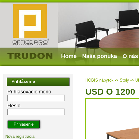
Home
Naša ponuka
O nás
HOBIS nábytok
->
Stoly
->
U
Prihlásenie
USD O 1200
Prihlasovacie meno
Heslo
Nová registrácia