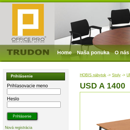
Home
Naša ponuka
O nás
HOBIS nábytok
->
Stoly
->
U
Prihlásenie
USD A 1400
Prihlasovacie meno
Heslo
Nová registrácia