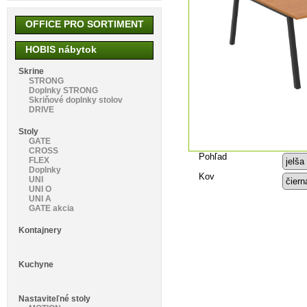
OFFICE PRO SORTIMENT
HOBIS nábytok
Skrine
STRONG
Doplnky STRONG
Skriňové doplnky stolov
DRIVE
Stoly
GATE
CROSS
Pohľad
FLEX
Doplnky
Kov
UNI
UNI O
UNI A
GATE akcia
Kontajnery
Kuchyne
Nastaviteľné stoly