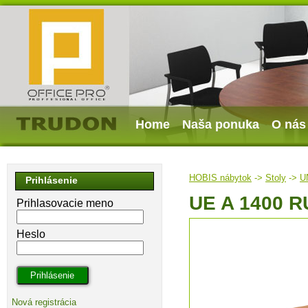
Home
Naša ponuka
O nás
HOBIS nábytok
->
Stoly
->
U
Prihlásenie
UE A 1400 R
Prihlasovacie meno
Heslo
Nová registrácia