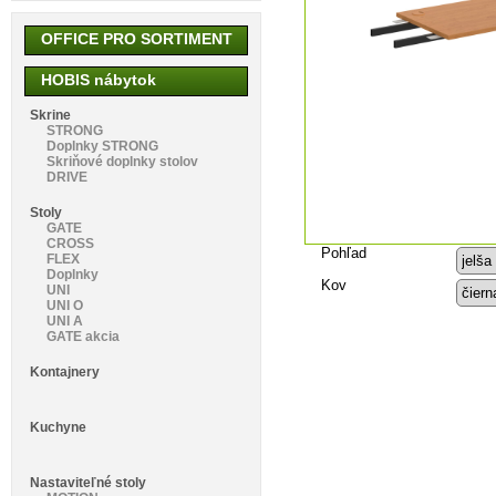
OFFICE PRO SORTIMENT
HOBIS nábytok
Skrine
STRONG
Doplnky STRONG
Skriňové doplnky stolov
DRIVE
Stoly
GATE
CROSS
Pohľad
FLEX
Doplnky
Kov
UNI
UNI O
UNI A
GATE akcia
Kontajnery
Kuchyne
Nastaviteľné stoly