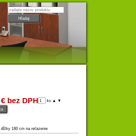
 € bez DPH
ks
▲
▼
 dĺžky 180 cm na reťazenie