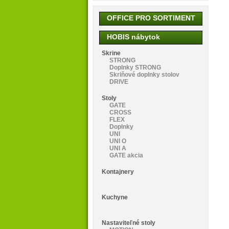
OFFICE PRO SORTIMENT
HOBIS nábytok
Skrine
STRONG
Doplnky STRONG
Skriňové doplnky stolov
DRIVE
Stoly
GATE
CROSS
FLEX
Doplnky
UNI
UNI O
UNI A
GATE akcia
Kontajnery
Kuchyne
Nastaviteľné stoly