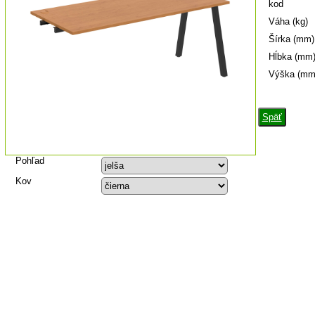
kod
Váha (kg)
Šírka (mm)
Hĺbka (mm
Výška (mm
Späť
Pohľad
Kov