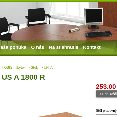
aša ponuka
O nás
Na stiahnutie
Kontakt
HOBIS nábytok
->
Stoly
->
UNI A
US A 1800 R
253.00
Stôl pracovný