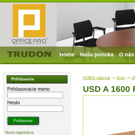
Home
Naša ponuka
O nás
HOBIS nábytok
->
Stoly
->
U
Prihlásenie
USD A 1600 
Prihlasovacie meno
Heslo
Nová registrácia