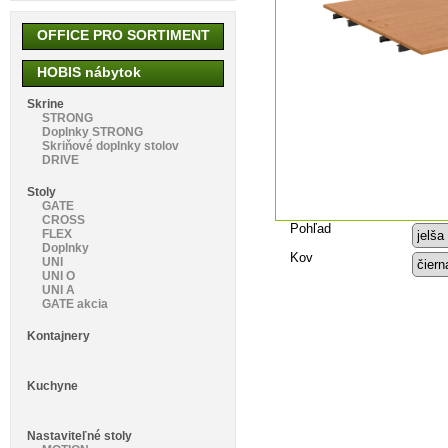
OFFICE PRO SORTIMENT
HOBIS nábytok
Skrine
STRONG
Doplnky STRONG
Skriňové doplnky stolov
DRIVE
Stoly
GATE
CROSS
Pohľad
FLEX
Doplnky
Kov
UNI
UNI O
UNI A
GATE akcia
Kontajnery
Kuchyne
Nastaviteľné stoly