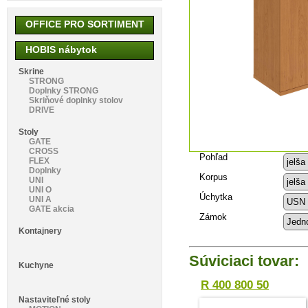
OFFICE PRO SORTIMENT
HOBIS nábytok
Skrine
STRONG
Doplnky STRONG
Skriňové doplnky stolov
DRIVE
Stoly
GATE
CROSS
Pohľad
FLEX
Doplnky
Korpus
UNI
UNI O
Úchytka
UNI A
GATE akcia
Zámok
Kontajnery
Súviciaci tovar:
Kuchyne
R 400 800 50
Nastaviteľné stoly