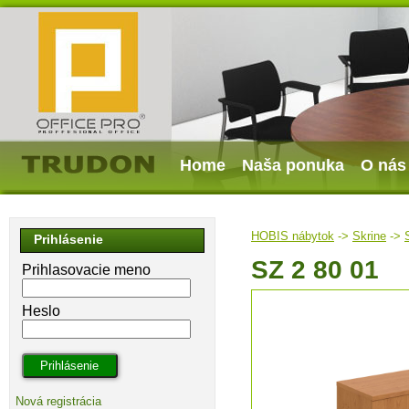
Home
Naša ponuka
O nás
HOBIS nábytok
->
Skrine
->
Prihlásenie
SZ 2 80 01
Prihlasovacie meno
Heslo
Nová registrácia