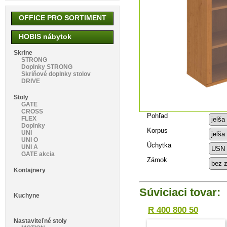
OFFICE PRO SORTIMENT
HOBIS nábytok
Skrine
STRONG
Doplnky STRONG
Skriňové doplnky stolov
DRIVE
Stoly
GATE
CROSS
Pohľad
FLEX
Doplnky
Korpus
UNI
UNI O
Úchytka
UNI A
GATE akcia
Zámok
Kontajnery
Súviciaci tovar:
Kuchyne
R 400 800 50
Nastaviteľné stoly