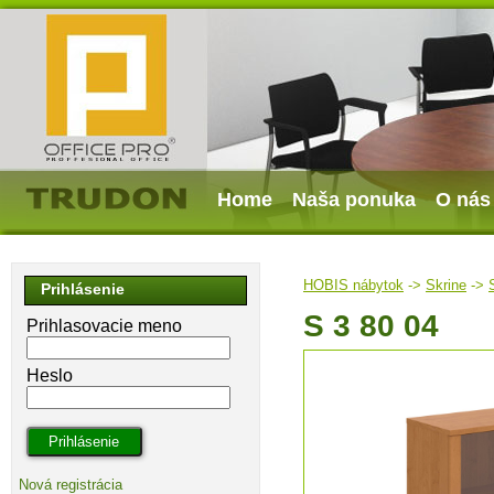
Home
Naša ponuka
O nás
HOBIS nábytok
->
Skrine
->
Prihlásenie
S 3 80 04
Prihlasovacie meno
Heslo
Nová registrácia