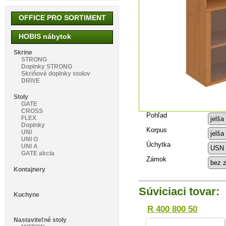
OFFICE PRO SORTIMENT
HOBIS nábytok
Skrine
STRONG
Doplnky STRONG
Skriňové doplnky stolov
DRIVE
Stoly
GATE
CROSS
Pohľad
FLEX
Doplnky
Korpus
UNI
UNI O
Úchytka
UNI A
GATE akcia
Zámok
Kontajnery
Súviciaci tovar:
Kuchyne
R 400 800 50
Nastaviteľné stoly