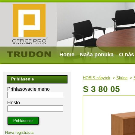
Home
Naša ponuka
O nás
HOBIS nábytok
->
Skrine
->
Prihlásenie
S 3 80 05
Prihlasovacie meno
Heslo
Nová registrácia