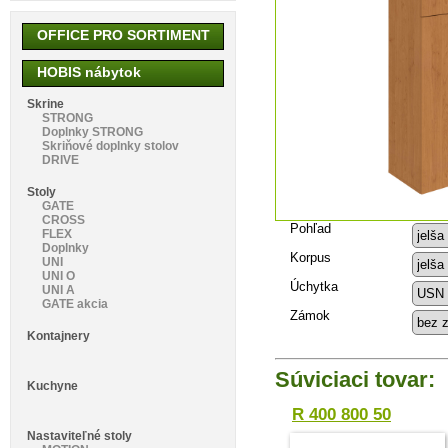
OFFICE PRO SORTIMENT
HOBIS nábytok
Skrine
STRONG
Doplnky STRONG
Skriňové doplnky stolov
DRIVE
Stoly
GATE
CROSS
Pohľad
FLEX
Doplnky
Korpus
UNI
UNI O
Úchytka
UNI A
GATE akcia
Zámok
Kontajnery
Súviciaci tovar:
Kuchyne
R 400 800 50
Nastaviteľné stoly