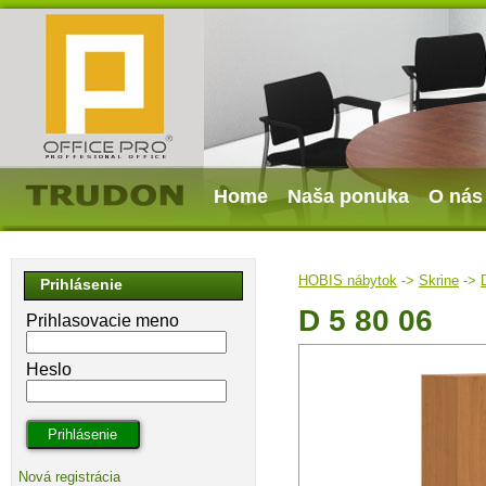
Home
Naša ponuka
O nás
HOBIS nábytok
->
Skrine
->
Prihlásenie
D 5 80 06
Prihlasovacie meno
Heslo
Nová registrácia